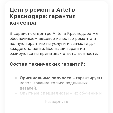
Корпусный ремонт (замена резинок,
Центр ремонта Artel в
креплений, кнопок) стиральной машины
от 850₽
Artel
Краснодаре: гарантия
качества
Ремонт платы управления
(восстановление) стиральной машины
от 2450₽
Artel
В сервисном центре Artel в Краснодаре мы
обеспечиваем высокое качество ремонта и
Замена ТЭН стиральной машины Artel
от 1200₽
полную гарантию на услуги и запчасти для
каждого клиента. Все наши гарантии
Замена блока управления стиральной
от 1800₽
машины Artel
базируются на принципах ответственности.
Состав технических гарантий:
Замена УБЛ стиральной машины Artel
от 1100₽
Замена циркуляционного насоса
от 1800₽
стиральной машины Artel
Оригинальные запчасти
– гарантируем
использование только подлинных
Замена сливного шланга стиральной
деталей.
от 1000₽
машины Artel
Опытные специалисты
– их обучение и
аттестация подтверждают высокий
Замена сливного насоса стиральной
Развернуть
от 1550₽
уровень профессионализма.
машины Artel
Выполнение работ вовремя
– сервис