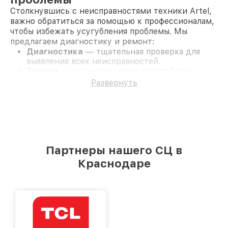
Столкнувшись с неисправностями техники Artel,
важно обратиться за помощью к профессионалам,
чтобы избежать усугубления проблемы. Мы
предлагаем диагностику и ремонт:
Диагностика
— тщательная проверка для
выявления всех неисправностей.
Замена
— установка новых деталей при
необходимости.
Развернуть
Чистка
— удаление загрязнений и пыли,
которые могут приводить к поломкам.
Ремонт
— устранение аппаратных и
программных неисправностей.
Прошивка
— обновление программного
обеспечения для стабильной работы
устройства.
Партнеры нашего СЦ в
Диагностика и ремонт Artel в
Краснодаре
Краснодаре
Наша команда специалистов проводит детальную
диагностику
для точного определения
неисправностей. Мы используем только
оригинальные запчасти
, что гарантирует
долговечность и надёжность вашего устройства.