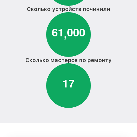
от 1750₽
Artel
Сколько устройств починили
Замена верхнего противовеса
от 1600₽
стиральной машины Artel
6
1
0
0
0
,
Ремонт или замена дозатора моющих
от 750₽
средств стиральной машины Artel
Ремонт/замена датчика температуры
от 1100₽
стиральной машины Artel
Сколько мастеров по ремонту
Замена мотора стиральной машины
от 1800₽
Artel
1
7
Замена подшипников стиральной
от 2800₽
машины Artel
Замена амортизаторов стиральной
от 2000₽
машины Artel
Замена щёток стиральной машины Artel
от 1200₽
Замена крестовины стиральной машины
от 2750₽
Artel