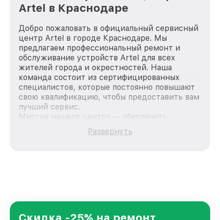
Artel в Краснодаре
Добро пожаловать в официальный сервисный
центр Artel в городе Краснодаре. Мы
предлагаем профессиональный ремонт и
обслуживание устройств Artel для всех
жителей города и окрестностей. Наша
команда состоит из сертифицированных
специалистов, которые постоянно повышают
свою квалификацию, чтобы предоставить вам
лучший сервис.
Миссия нашего центра — обеспечить
качественный и доступный ремонт для
Развернуть
каждого пользователя продукции Artel, вне
зависимости от сложности поломки. Мы
стремимся к тому, чтобы каждый клиент был
удовлетворен скоростью и качеством
предоставляемых услуг. Наша цель — стать
лучшим сервисным центром Artel в городе
Краснодаре, постоянно повышая уровень
доверия и лояльности наших клиентов.
Скидка -25% на ремонт