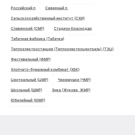
Российский п
Северный п.
Сельскохозяйственный институт (СХИ)
Славянский (СМР)
Стадион Краснодар
Табачная фабрика (Табачка)
Теплоэлектростанция (Теплоэлектроцентраль) (ТЭЦ)
Фестивальный (ФМР)
Хлопчато-бумажный комбинат (ХБК)
Центральный (ЦМР)
Черемушки (ЧМР)
Школьный (ШМР)
Энка (Жукова, ЖМР)
Юбилейный (ЮМР)