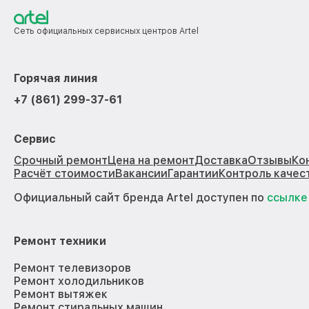
Сеть официальных сервисных центров Artel
Горячая линия
+7 (861) 299-37-61
Сервис
Срочный ремонт
Цена на ремонт
Доставка
Отзывы
Ко
Расчёт стоимости
Вакансии
Гарантии
Контроль качес
Официальный сайт бренда Artel доступен по
ссылке
Ремонт техники
Ремонт телевизоров
Ремонт холодильников
Ремонт вытяжек
Ремонт стиральных машин